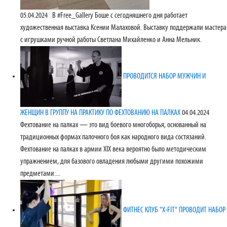
05.04.2024
В #Free_Gallery Боше с сегодняшнего дня работает
художественная выставка Ксении Малаховой. Выставку поддержали мастера
с игрушками ручной работы Светлана Михайленко и Анна Мельник.
ПРОВОДИТСЯ НАБОР МУЖЧИН И
ЖЕНЩИН В ГРУППУ НА ПРАКТИКУ ПО ФЕХТОВАНИЮ НА ПАЛКАХ
04.04.2024
Фехтование на палках — это вид боевого многоборья, основанный на
традиционных формах палочного боя как народного вида состязаний.
Фехтование на палках в армии XIX века вероятно было методическим
упражнением, для базового овладения любыми другими похожими
предметами:...
ФИТНЕС КЛУБ "X-FIT" ПРОВОДИТ НАБОР