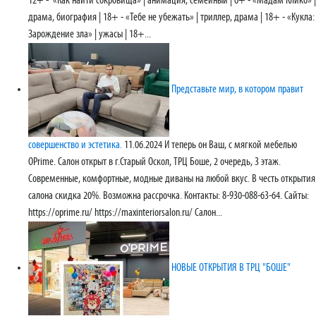
12+ - «Как найти сокровища» | анимация, семейный | 6+ - «Мадам Клико» |
драма, биография | 18+ - «Тебе не убежать» | триллер, драма | 18+ - «Кукла:
Зарождение зла» | ужасы | 18+...
Представьте мир, в котором правит
совершенство и эстетика.
11.06.2024
И теперь он Ваш, с мягкой мебелью
OPrime. Салон открыт в г.Старый Оскол, ТРЦ Боше, 2 очередь, 3 этаж.
Современные, комфортные, модные диваны на любой вкус. В честь открытия
салона скидка 20%. Возможна рассрочка. Контакты: 8-930-088-63-64. Сайты:
https://oprime.ru/ https://maxinteriorsalon.ru/ Салон...
НОВЫЕ ОТКРЫТИЯ В ТРЦ "БОШЕ"