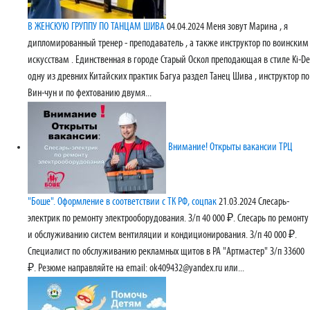
В ЖЕНСКУЮ ГРУППУ ПО ТАНЦАМ ШИВА
04.04.2024
Меня зовут Марина , я
дипломированный тренер - преподаватель , а также инструктор по воинским
искусствам . Единственная в городе Старый Оскол преподающая в стиле Ki-De
одну из древних Китайских практик Багуа раздел Танец Шива , инструктор по
Вин-чун и по фехтованию двумя...
Внимание! Открыты вакансии ТРЦ
"Боше". Оформление в соответствии с ТК РФ, соцпак
21.03.2024
Слесарь-
электрик по ремонту электрооборудования. З/п 40 000 ₽. Слесарь по ремонту
и обслуживанию систем вентиляции и кондиционирования. З/п 40 000 ₽.
Специалист по обслуживанию рекламных щитов в РА "Артмастер" З/п 33600
₽. Резюме направляйте на email: ok409432@yandex.ru или...