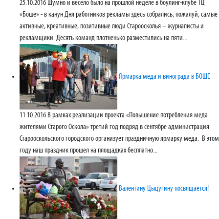
25.10.2016
Шумно и весело было на прошлой неделе в боулинг-клубе ТЦ
«Боше» - в канун Дня работников рекламы здесь собрались, пожалуй, самые
активные, креативные, позитивные люди Староосколья – журналисты и
рекламщики. Десять команд плотненько разместились на пяти...
Ярмарка меда и винограда в БОШЕ
11.10.2016
В рамках реализации проекта «Повышение потребления меда
жителями Старого Оскола» третий год подряд в сентябре администрация
Старооскольского городского организует праздничную ярмарку меда. В этом
году наш праздник прошел на площадках бесплатно...
Валентину Цыцугину посвящается!