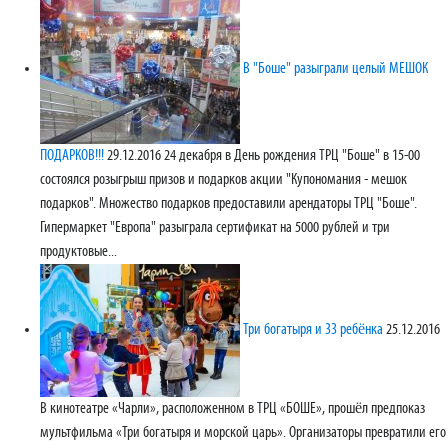
В "Боше" разыграли целый МЕШОК
ПОДАРКОВ!!!
29.12.2016
24 декабря в День рождения ТРЦ "Боше" в 15-00
состоялся розыгрыш призов и подарков акции "Купономания - мешок
подарков". Множество подарков предоставили арендаторы ТРЦ "Боше".
Гипермаркет "Европа" разыграла сертификат на 5000 рублей и три
продуктовые...
Три богатыря и 33 ребёнка
25.12.2016
В кинотеатре «Чарли», расположенном в ТРЦ «БОШЕ», прошёл предпоказ
мультфильма «Три богатыря и морской царь». Организаторы превратили его