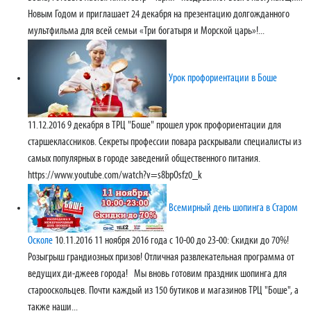
Новым Годом и приглашает 24 декабря на презентацию долгожданного
мультфильма для всей семьи «Три богатыря и Морской царь»!...
Урок профориентации в Боше
11.12.2016
9 декабря в ТРЦ "Боше" прошел урок профориентации для
старшеклассников. Секреты профессии повара раскрывали специалисты из
самых популярных в городе заведений общественного питания.
https://www.youtube.com/watch?v=s8bpOsfz0_k
Всемирный день шопинга в Старом
Осколе
10.11.2016
11 ноября 2016 года с 10-00 до 23-00: Скидки до 70%!
Розыгрыш грандиозных призов! Отличная развлекательная программа от
ведущих ди-джеев города! Мы вновь готовим праздник шопинга для
старооскольцев. Почти каждый из 150 бутиков и магазинов ТРЦ "Боше", а
также наши...