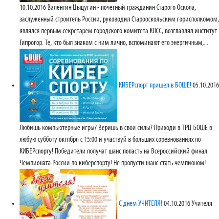
10.10.2016
Валентин Цыцугин - почетный гражданин Старого Оскола,
заслуженный строитель России, руководил Старооскольским горисполкомом,
являлся первым секретарем городского комитета КПСС, возглавлял институт
Гипрогор. Те, кто был знаком с ним лично, вспоминают его энергичным,...
КИБЕРспорт пришел в БОШЕ!
05.10.2016
Любишь компьютерные игры? Веришь в свои силы? Приходи в ТРЦ БОШЕ в
любую субботу октября с 15:00 и участвуй в больших соревнованиях по
КИБЕРспорту! Победители получат шанс попасть на Всероссийский финал
Чемпионата России по киберспорту! Не пропусти шанс стать чемпионом!
С днем УЧИТЕЛЯ!
04.10.2016
Учителя