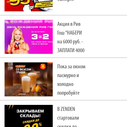
Акция в Рив
Гош "НАБЕРИ
на 6000 руб. -
ЗАПЛАТИ 4000
руб.!"
Пока за окном
пасмурно и
холодно
попробуйте
согревающие
В ZENDEN
новинки.
стартовали
скидки до