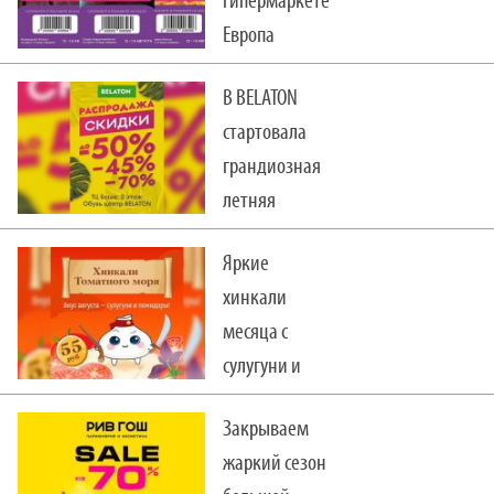
гипермаркете
Европа
В BELATON
стартовала
грандиозная
летняя
распродажа!
Яркие
хинкали
месяца с
сулугуни и
помидорами!
Закрываем
жаркий сезон