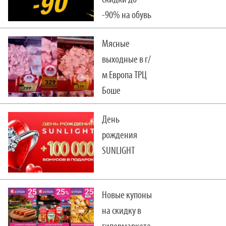
-90% на обувь
и сумки!
Мясные
выходные в г/
м Европа ТРЦ
Боше
начались!
День
рождения
SUNLIGHT
Новые купоны
на скидку в