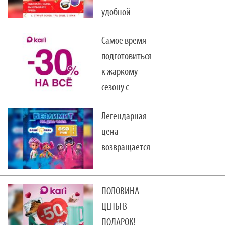
удобной
обувью Next
Самое время
Step
подготовиться
к жаркому
сезону с
выгодой
Легендарная
цена
возвращается
ПОЛОВИНА
ЦЕНЫ В
ПОДАРОК!