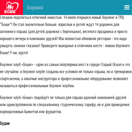
Боулинг
Спешим поделиться отличной новостью: 14 июля открылся новый боулинг в ТРЦ
"Боше"! Он стал значительно больше: взрослых и детей ждут 14 дорожек для
активного отдыха (для детей дорожки с бортиками), веселого праздника и просто
хорошего вечера в компании друзей! Мы полностью обновили ресторан - это надо
увидеть своими глазами! Проведите выходные в отличном месте - новом боулинге
Боше! У нас круто!
Боулинг клуб «Боше» - одно из самых популярных мест в городе Старый Оскол и это
не случайно: в боулинг клубе созданы все условия не только отдыха, но и тренировок
спортсменов, а опытные инструктора и профессиональное оборудование позволяет
называться профессиональным боулинг клубом.
Боулинг клуб «Боше» подойдёт не только для отдыха шумной компанией друзей
или одногруппников по специальному студенческому тарифу, но и для проведения
корпоративных банкетов или фуршетов.
Будни