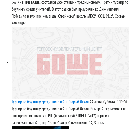
№17» в ТРЦ БОШЕ, состоялся уже ставший традиционным, Третий турнир по
боулингу среди учителей. В этот раз он был приурочен ко Дню учителя!
Победила в турнире команда "Страйкеры" школы МБОУ "ООШ №2". Состав
команды:...
Турнир по боулингу среди жителей г. Старый Оскол
25 июля. Суббота. С 12:00 -
Турнир по боулингу среди жителей г. Старый Оскол. Выиграй сертификат на
посещение игровых зон РЦ. (боулинг клуб STREET №17) торгово-
развлекательный центр "Боше", мкр. Ольминского 17, 3 этаж