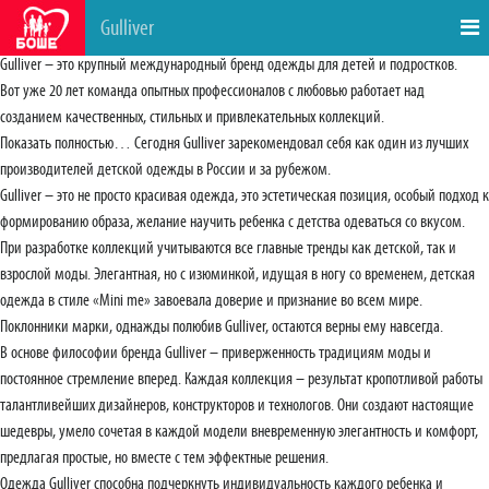
Gulliver
Gulliver – это крупный международный бренд одежды для детей и подростков.
Вот уже 20 лет команда опытных профессионалов с любовью работает над
созданием качественных, стильных и привлекательных коллекций.
Показать полностью… Сегодня Gulliver зарекомендовал себя как один из лучших
производителей детской одежды в России и за рубежом.
Gulliver – это не просто красивая одежда, это эстетическая позиция, особый подход к
формированию образа, желание научить ребенка с детства одеваться со вкусом.
При разработке коллекций учитываются все главные тренды как детской, так и
взрослой моды. Элегантная, но с изюминкой, идущая в ногу со временем, детская
одежда в стиле «Mini me» завоевала доверие и признание во всем мире.
Поклонники марки, однажды полюбив Gulliver, остаются верны ему навсегда.
В основе философии бренда Gulliver – приверженность традициям моды и
постоянное стремление вперед. Каждая коллекция – результат кропотливой работы
талантливейших дизайнеров, конструкторов и технологов. Они создают настоящие
шедевры, умело сочетая в каждой модели вневременную элегантность и комфорт,
предлагая простые, но вместе с тем эффектные решения.
Одежда Gulliver способна подчеркнуть индивидуальность каждого ребенка и