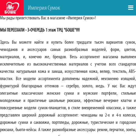
Империя Сумок
Мы рады приветствовать Вас в магазине «Империя Сумок»!
МЫ ПЕРЕЕХАЛИ - 3-ОЧЕРЕДЬ 1 этаж ТРЦ "БОШЕ"!!!!
Здесь Вы можете найти и купить более тридцати тысяч вариантов сумок,
чемоданов и аксессуаров самых разнообразных моделей, форм, цветов,
материалов, и, конечно же, брендов. Весь ассортимент магазина выполнен
исключительно из высококачественных материалов с учетом всех стандартов
качества: натуральная кожа и замша, искусственная кожа, велюр, текстиль, ABS-
пластик. Все модели ассортимента дополнены надежной, неизменно изящной,
фурнитурой благородных оттенков – серебро, золото, медь. У нас Вас ждут
элегантные классические женские сумки и мужские портфели, стильные
молодежные и практичные школьные рюкзаки, эффектные вечерние клатчи и
повседневные модели сумок-планшетов, в стиле вневременной классики, а также
представлен широкий дорожный ассортимент: чемоданы на 2-х и 4-х колесах,
дорожные сумки и саквояжи, портпледы, дорожные, туристические и городские
рюкзаки, бьюти-кейсы. А также разнообразные аксессуары: ремни, перчатки, зонты,