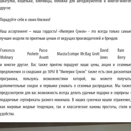
шкатулки, кошельки, ключницы, обложки для автодокументов и многое-многое
другое.
Порадуйте себя и своих близких!
Наш ассортимент – наша гордость! «Империя Сумок» - это всегда только самые
лучшие модели по приятным ценам от ведущих производителей и брендов:
Francesco
Passo
David
Rain
Poshete
Marzia
Ecotope
Mr.Bag
Grott
Molinary
Avanti
Jones
Berry
и многие другие. Вас также приятно порадуют наши цены, акции и сезонные
предложения со скидками до 50%! В "Империи Сумок" также есть своя дисконтная
программа, пользуясь возможностями которой, вы можете получать
дополнительные скидки и первыми узнавать о сезонных распродажах. Мы также
предусмотрели для вас возможность всегда делать удачные подарки и сюрпризы -
подарочные сертификаты разного номинала. В наших сумочках нашли отражение,
как мировые модные тенденции, так и классические каноны простоты, стиля и
удобства.