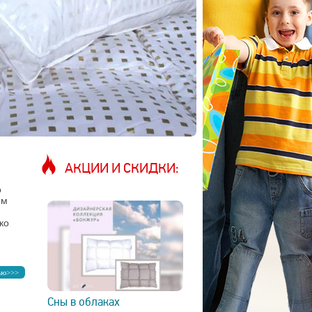
АКЦИИ И СКИДКИ:
о
ым
ко
ью>>>
Сны в облаках