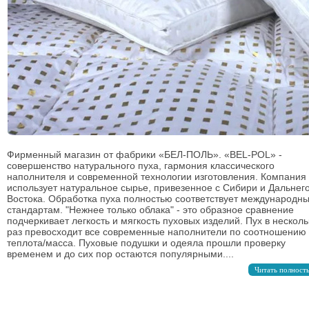
Фирменный магазин от фабрики «БЕЛ-ПОЛЬ». «BEL-POL» -
совершенство натурального пуха, гармония классического
наполнителя и современной технологии изготовления. Компания
использует натуральное сырье, привезенное с Сибири и Дальнег
Востока. Обработка пуха полностью соответствует международн
стандартам. "Нежнее только облака" - это образное сравнение
подчеркивает легкость и мягкость пуховых изделий. Пух в несколь
раз превосходит все современные наполнители по соотношению
теплота/масса. Пуховые подушки и одеяла прошли проверку
временем и до сих пор остаются популярными....
Читать полност