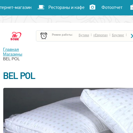
тернет-магазин
Рестораны и кафе
Фотоотчет
Режим работы:
Бутики
|
«Европа»
|
Боулинг
|
Боше Парк
|
«Час пик»
|
«Улет»
|
Главная
Магазины
BEL POL
Кафе и рестораны
|
Кинотеатр «Чарли»
|
BEL POL