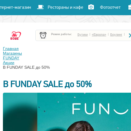
тернет-магазин
Рестораны и кафе
Фотоотчет
Режим работы:
Бутики
|
«Европа»
|
Боулинг
|
Боше Парк
|
«Час пик»
|
«Улет»
|
Главная
Магазины
FUNDAY
Кафе и рестораны
|
Кинотеатр «Чарли»
|
Акции
В FUNDAY SALE до 50%
В FUNDAY SALE до 50%