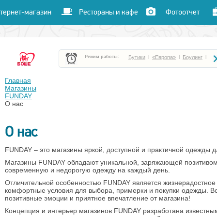
тернет-магазин
Рестораны и кафе
Фотоотчет
Режим работы:
Бутики
|
«Европа»
|
Боулинг
|
Боше Парк
|
«Час пик»
|
«Улет»
|
Главная
Магазины
FUNDAY
Кафе и рестораны
|
Кинотеатр «Чарли»
|
О нас
О нас
FUNDAY – это магазины яркой, доступной и практичной одежды д
Магазины FUNDAY обладают уникальной, заряжающей позитивом
современную и недорогую одежду на каждый день.
Отличительной особенностью FUNDAY является жизнерадостное 
комфортные условия для выбора, примерки и покупки одежды. Вс
позитивные эмоции и приятное впечатление от магазина!
Концепция и интерьер магазинов FUNDAY разработана известным