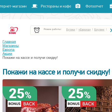
тернет-магазин
Рестораны и кафе
Фотоотчет
Режим работы:
Бутики
|
«Европа»
|
Боулинг
|
Боше Парк
|
«Час пик»
|
«Улет»
|
Главная
Магазины
Европа
Кафе и рестораны
|
Кинотеатр «Чарли»
|
Акции
Покажи на кассе и получи скидку!
Покажи на кассе и получи скидку!