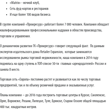
«Мatrix» - ночной клуб,
Сеть фуд-кортов и ресторанов
И еще более 100 видов бизнеса.
В группе компаний «Промресурс» работает более 7 000 человек. Компания обладает
квалифицированными профессиональными кадрами в областях производства,
торговли и управления.
О динамичном развитии ГК «Промресурс» говорит следующий факт. По данным
экспертов издательского дома Retailer Expansion, которые занимаются
исследованием рынка торговой недвижимости, наша компания в 2014 году
поднялась на одну ступень в ТОП-списке 50-ти главных «арендодателей» России и
заняла 8 место.
Торговая сеть «Европа» постоянно растет и развивается как по числу торговых
предприятий, так и по объему розничной продажи и оказываемых услуг.
Планы компании – до 2016 года построить торговые центры в Курске, Смоленске,
Орле, Воронеже, Рязани, Липецке, Туле, Брянске, Старом Осколе общей площадью
400 тыс. квадратных метров.