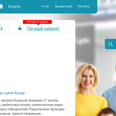
Услуги
О нас
Арендаторам
Контакты
Личный кабинет
на сцене Боше
е прошел большой праздник 21 школы.
, ребята выступали, компетентное жюри
дало победителей. Параллельно проходил
ников, присутствовавшие...