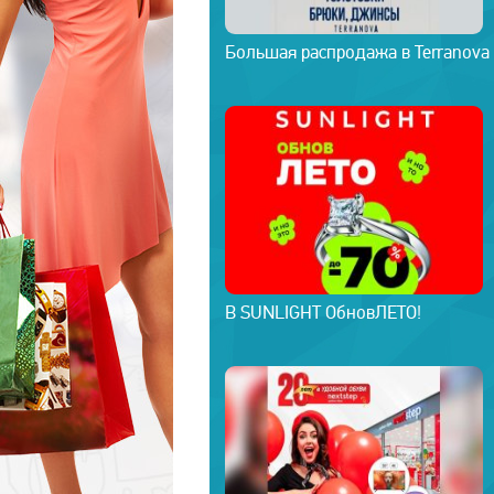
Большая распродажа в Terranova
В SUNLIGHT ОбновЛЕТО!