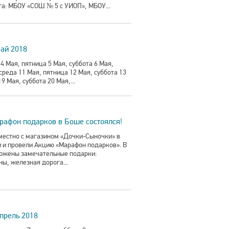
а: МБОУ «СОШ № 5 с УИОП», МБОУ...
ай 2018
Мая, пятница 5 Мая, суббота 6 Мая,
среда 11 Мая, пятница 12 Мая, суббота 13
9 Мая, суббота 20 Мая,...
рафон подарков в Боше состоялся!
местно с магазином «Дочки-Сыночки» в
и провели Акцию «Марафон подарков». В
ложены замечательные подарки:
ы, железная дорога...
прель 2018