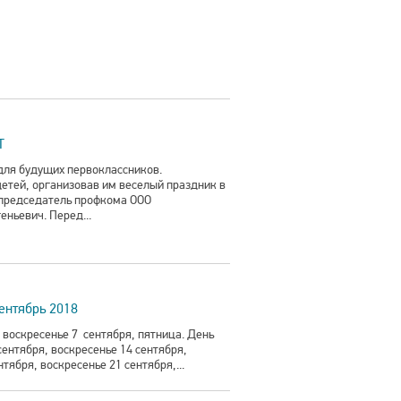
Т
 для будущих первоклассников.
етей, организовав им веселый праздник в
 председатель профкома ООО
ньевич. Перед...
ентябрь 2018
воскресенье 7 сентября, пятница. День
сентября, воскресенье 14 сентября,
нтября, воскресенье 21 сентября,...