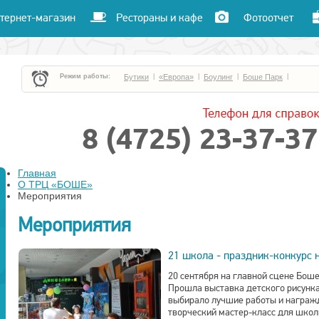
тернет-магазин
Рестораны и кафе
Фотоотчет
Режим работы:
Бутики
|
«Европа»
|
Боулинг
|
Боше Парк
|
«Час пик»
|
«Улет»
|
Кафе и рестораны
|
Кинотеатр «Чарли»
|
Главная
О ТРЦ «БОШЕ»
Мероприятия
Мероприятия
21 школа - праздник-конкурс 
20 сентября на главной сцене Бош
Прошла выставка детского рисунка
выбирало лучшие работы и награж
творческий мастер-класс для школь