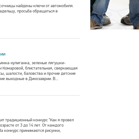
есочницы найдены ключи от автомобиля.
адельцу, просьба обращаться в
рии
ьянка-хулиганка, зеленые лягушки-
и Комаровой, блистательная, сверкающая
ы, шалости, баловства и прочие детские
ие выходные в Динозаврии. В...
ит традиционный конкурс "Как я провел
озрасте от 3 до 14 лет. От каждого
На конкурс принимаются рисунки,