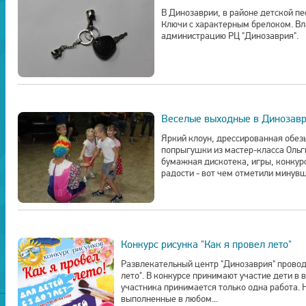
В Динозаврии, в районе детской п
Ключи с характерным брелоком. Вл
администрацию РЦ "Динозаврия".
Веселые выходные в Динозав
Яркий клоун, дрессированная обез
попрыгушки из мастер-класса Ольг
бумажная дискотека, игры, конкурс
радости - вот чем отметили минувш
Конкурс рисунка "Как я провел лето"
Развлекательный центр "Динозаврия" провод
лето". В конкурсе принимают участие дети в в
участника принимается только одна работа. 
выполненные в любом...