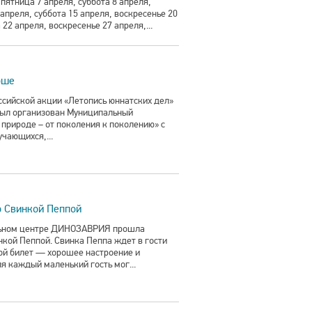
ятница 7 апреля, суббота 8 апреля,
апреля, суббота 15 апреля, воскресенье 20
 22 апреля, воскресенье 27 апреля,...
оше
ссийской акции «Летопись юннатских дел»
был организован Муниципальный
природе – от поколения к поколению» с
чающихся,...
о Свинкой Пеппой
ельном центре ДИНОЗАВРИЯ прошла
нкой Пеппой. Свинка Пеппа ждет в гости
ой билет — хорошее настроение и
ля каждый маленький гость мог...