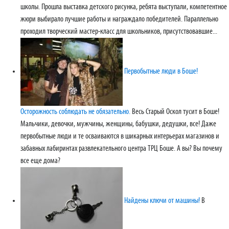
школы. Прошла выставка детского рисунка, ребята выступали, компетентное
жюри выбирало лучшие работы и награждало победителей. Параллельно
проходил творческий мастер-класс для школьников, присутствовавшие...
Первобытные люди в Боше!
Осторожность соблюдать не обязательно.
Весь Старый Оскол тусит в Боше!
Мальчики, девочки, мужчины, женщины, бабушки, дедушки, все! Даже
первобытные люди и те осваиваются в шикарных интерьерах магазинов и
забавных лабиринтах развлекательного центра ТРЦ Боше. А вы? Вы почему
все еще дома?
Найдены ключи от машины!
В