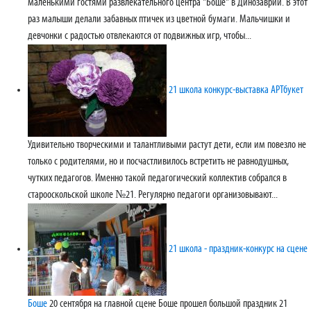
маленькими гостями развлекательного центра "Боше" в Динозаврии. В этот
раз малыши делали забавных птичек из цветной бумаги. Мальчишки и
девчонки с радостью отвлекаются от подвижных игр, чтобы...
21 школа конкурс-выставка АРТбукет
Удивительно творческими и талантливыми растут дети, если им повезло не
только с родителями, но и посчастливилось встретить не равнодушных,
чутких педагогов. Именно такой педагогический коллектив собрался в
старооскольской школе №21. Регулярно педагоги организовывают...
21 школа - праздник-конкурс на сцене
Боше
20 сентября на главной сцене Боше прошел большой праздник 21