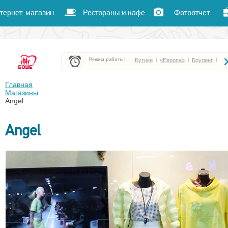
тернет-магазин
Рестораны и кафе
Фотоотчет
Режим работы:
Бутики
|
«Европа»
|
Боулинг
|
Боше Парк
|
«Час пик»
|
«Улет»
|
Главная
Магазины
Angel
Кафе и рестораны
|
Кинотеатр «Чарли»
|
Angel