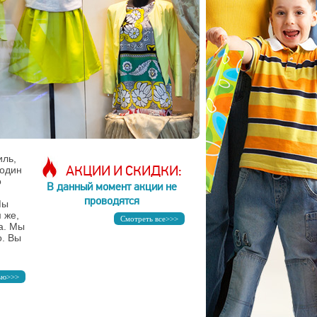
иль,
АКЦИИ И СКИДКИ:
 один
о
В данный момент акции не
проводятся
Мы
 же,
Смотреть все>>>
а. Мы
о. Вы
ью>>>