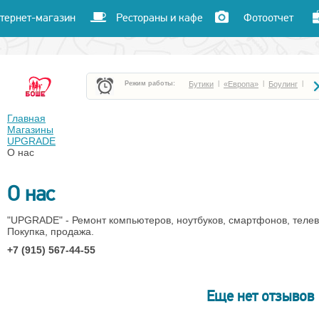
тернет-магазин
Рестораны и кафе
Фотоотчет
Режим работы:
Бутики
|
«Европа»
|
Боулинг
|
Боше Парк
|
«Час пик»
|
«Улет»
|
Главная
Магазины
UPGRADE
Кафе и рестораны
|
Кинотеатр «Чарли»
|
О нас
О нас
"UPGRADE" - Ремонт компьютеров, ноутбуков, смартфонов, телев
Покупка, продажа.
+7 (915) 567-44-55
Еще нет отзывов