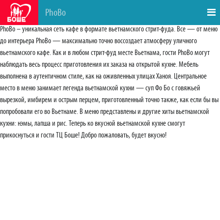
PhoBo
PhoBo – уникальная сеть кафе в формате вьетнамского стрит-фуда. Все — от меню
до интерьера PhoBo — максимально точно воссоздает атмосферу уличного
вьетнамского кафе. Как и в любом стрит-фуд месте Вьетнама, гости PhoBo могут
наблюдать весь процесс приготовления их заказа на открытой кухне. Мебель
выполнена в аутентичном стиле, как на оживленных улицах Ханоя. Центральное
место в меню занимает легенда вьетнамской кухни — суп Фо Бо с говяжьей
вырезкой, имбирем и острым перцем, приготовленный точно также, как если бы вы
попробовали его во Вьетнаме. В меню представлены и другие хиты вьетнамской
кухни: нэмы, лапша и рис. Теперь ко вкусной вьетнамской кухне смогут
прикоснуться и гости ТЦ Боше! Добро пожаловать, будет вкусно!