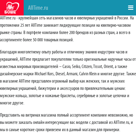
AllTime.ru
AllTime.ru - крупнейшая сеть магазинов часов и ювелирных украшений в России. На
протяжении 25 лет AllTime занимает лидирующие позиции на ювелирно-часовом
рынке страны. В портфеле компании более 200 брендов из разных стран, а всего в
ассортименте более 50 000 товарных позиций.
Благодаря многолетнему опыту работы и отличному знанию индустрии часов и
украшений, AllTime предлагает покупателям только оригинальные наручные часы от
известных мировых производителей – Casio, Seiko, Citizen, Tissot, Orient, а также
дизайнерские марки Michael Kors, Diesel, Armani, Calvin Klein и многие другие. Также
в магазине AllTime представлен огромный выбор как женских, так и мужских
ювелирных украшений, бижутерии и аксессуаров по привлекательным ценам:
мужские кольца, золотые и кожаные браслеты, серебряные и золотые цепочки и
многое другое.
Представить на витринах магазина полный ассортимент компании невозможно, но
вы можете заказать онлайн интересующие вас модели с доставкой из AllTime.ru, и
мы в самые короткие сроки привезем их в данный магазин для примерки.