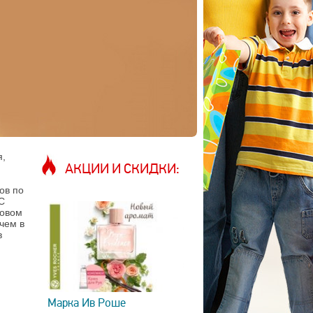
я,
АКЦИИ И СКИДКИ:
ов по
С
говом
чем в
в
Марка Ив Роше