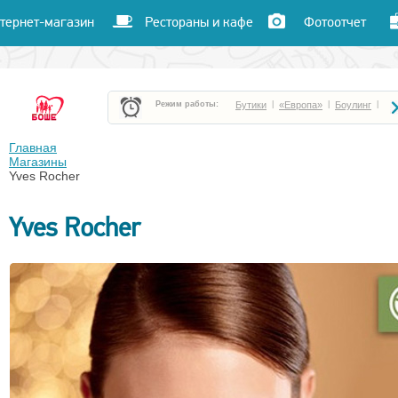
тернет-магазин
Рестораны и кафе
Фотоотчет
Режим работы:
Бутики
|
«Европа»
|
Боулинг
|
Боше Парк
|
«Час пик»
|
«Улет»
|
Главная
Магазины
Yves Rocher
Кафе и рестораны
|
Кинотеатр «Чарли»
|
Yves Rocher