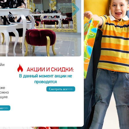
ойи
АКЦИИ И СКИДКИ:
В данный момент акции не
проводятся
кже
Смотреть все>>>
можно
ющие
.
ью>>>