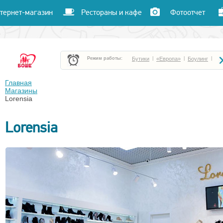
тернет-магазин
Рестораны и кафе
Фотоотчет
Режим работы:
Бутики
|
«Европа»
|
Боулинг
|
Боше Парк
|
«Час пик»
|
«Улет»
|
Главная
Магазины
Lorensia
Кафе и рестораны
|
Кинотеатр «Чарли»
|
Lorensia