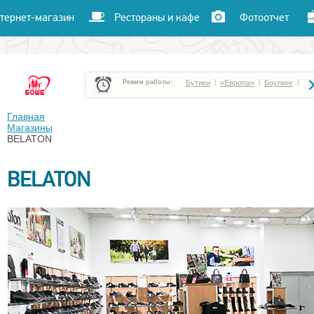
тернет-магазин
Рестораны и кафе
Фотоотчет
Режим работы:
Бутики
|
«Европа»
|
Боулинг
|
Боше Парк
|
«Час пик»
|
«Улет»
|
Главная
Магазины
BELATON
Кафе и рестораны
|
Кинотеатр «Чарли»
|
BELATON