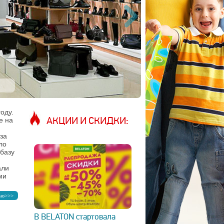
оду.
АКЦИИ И СКИДКИ:
е на
за
ло
 базу
али
ми
ью>>>
В BELATON стартовала