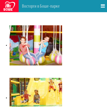
Восторги в Боше-парке