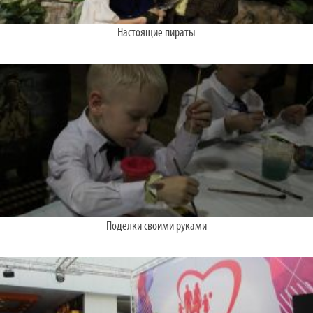
Настоящие пираты
Поделки своими руками