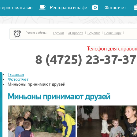
тернет-магазин
Рестораны и кафе
Фотоотчет
Режим работы:
Бутики
|
«Европа»
|
Боулинг
|
Боше Парк
|
«Час пик»
|
«Улет»
|
Кафе и рестораны
|
Кинотеатр «Чарли»
|
Главная
Фотоотчет
Миньоны принимают друзей
Миньоны принимают друзей