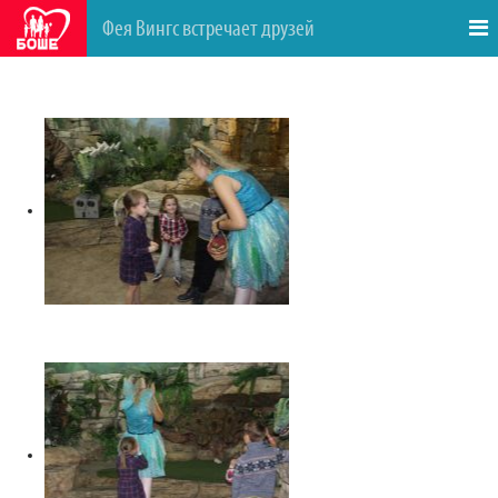
Фея Вингс встречает друзей