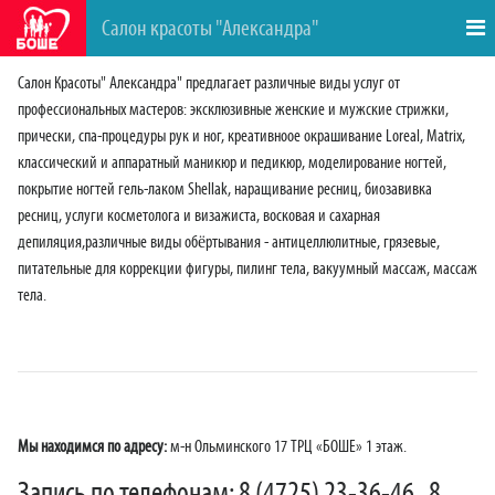
Салон красоты "Александра"
Салон Красоты" Александра" предлагает различные виды услуг от
профессиональных мастеров: эксклюзивные женские и мужские стрижки,
прически, спа-процедуры рук и ног, креативноое окрашивание Loreal, Matrix,
классический и аппаратный маникюр и педикюр, моделирование ногтей,
покрытие ногтей гель-лаком Shellak, наращивание ресниц, биозавивка
ресниц, услуги косметолога и визажиста, восковая и сахарная
депиляция,различные виды обёртывания - антицеллюлитные, грязевые,
питательные для коррекции фигуры, пилинг тела, вакуумный массаж, массаж
тела.
Мы находимся по адресу:
м-н Ольминского 17 ТРЦ «БОШЕ» 1 этаж.