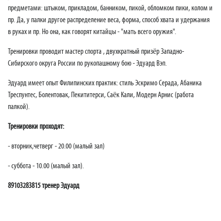
предметами: штыком, прикладом, банником, пикой, обломком пики, колом и
пр. Да, у палки другое распределение веса, форма, способ хвата и удержания
в руках и пр. Но она, как говорят китайцы - "мать всего оружия".
Тренировки проводит мастер спорта , двухкратный призёр Западно-
Сибирского округа России по рукопашному бою - Эдуард Вэп.
Эдуард имеет опыт Филипинских практик: стиль Эскримо Серада, Абаника
Треспунтес, Болентовак, Пекититерси, Саёк Кали, Модерн Арнис (работа
палкой).
Тренировки проходят:
- вторник,четверг - 20.00 (малый зал)
- суббота - 10.00 (малый зал).
89103283815 тренер Эдуард