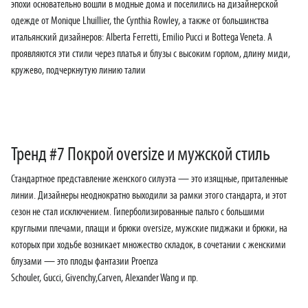
эпохи основательно вошли в модные дома и поселились на дизайнерской
одежде от Monique Lhuillier, the Cynthia Rowley, а также от большинства
итальянский дизайнеров: Alberta Ferretti, Emilio Pucci и Bottega Veneta. А
проявляются эти стили через платья и блузы с высоким горлом, длину миди,
кружево, подчеркнутую линию талии
Тренд #7 Покрой oversize и мужской стиль
Стандартное представление женского силуэта — это изящные, приталенные
линии. Дизайнеры неоднократно выходили за рамки этого стандарта, и этот
сезон не стал исключением. Гиперболизированные пальто с большими
круглыми плечами, плащи и брюки oversize, мужские пиджаки и брюки, на
которых при ходьбе возникает множество складок, в сочетании с женскими
блузами — это плоды фантазии Proenza
Schouler, Gucci, Givenchy,Carven, Alexander Wang и пр.