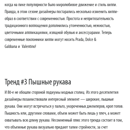
когда на пике популярности было миролюбивое движение и стиль хиппи.
Правда, в этом сезоне дизайнеры постарались несколько изменить хиппи-
образ в соответствии с современностью. Простота и непритязательность
традиционного воплощения дополнились утонченностью, нежностью,
цветочными аппликациями, изящной обувью и аксессуарами. Теперь
современные поклонники хиппи могут носить Prada, Dolce &
Gabbana и Valentino!
Тренд #3 Пышные рукава
И 80-е не обошли стороной подиумы модных столиц. Из этого десятилетия
дизайнеры позаимствовали интересный элемент — широкие, пышные
рукава. Они могут встречаться у пальто, укороченных джемперов, кроп топов.
Пышность или, другими словами, объем может быть лишь у плеч, а может
охватывать всю длину рукава. Несомненный плюс этого тренда состоит в том,
что объемные рукава визуально придают талии стройности, за счет