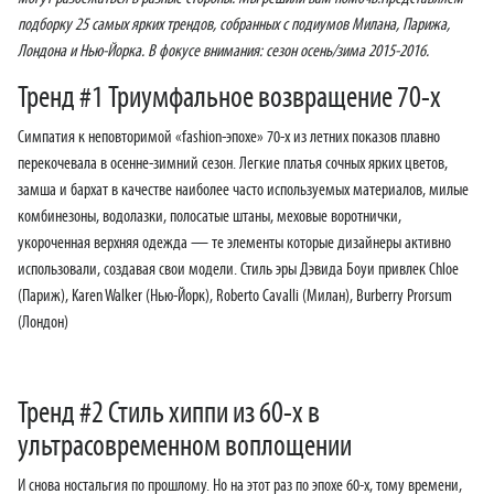
подборку 25 самых ярких трендов, собранных с подиумов Милана, Парижа,
Лондона и Нью-Йорка. В фокусе внимания: сезон осень/зима 2015-2016.
Тренд #1 Триумфальное возвращение 70-х
Симпатия к неповторимой «fashion-эпохе» 70-х из летних показов плавно
перекочевала в осенне-зимний сезон. Легкие платья сочных ярких цветов,
замша и бархат в качестве наиболее часто используемых материалов, милые
комбинезоны, водолазки, полосатые штаны, меховые воротнички,
укороченная верхняя одежда — те элементы которые дизайнеры активно
использовали, создавая свои модели. Стиль эры Дэвида Боуи привлек Chloe
(Париж), Karen Walker (Нью-Йорк), Roberto Cavalli (Милан), Burberry Prorsum
(Лондон)
Тренд #2 Стиль хиппи из 60-х в
ультрасовременном воплощении
И снова ностальгия по прошлому. Но на этот раз по эпохе 60-х, тому времени,