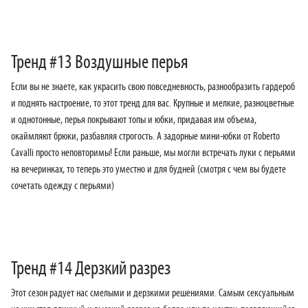
Тренд #13 Воздушные перья
Если вы не знаете, как украсить свою повседневность, разнообразить гардероб
и поднять настроение, то этот тренд для вас. Крупные и мелкие, разноцветные
и однотонные, перья покрывают топы и юбки, придавая им объема,
окаймляют брюки, разбавляя строгость. А задорные мини-юбки от Roberto
Cavalli просто неповторимы! Если раньше, мы могли встречать луки с перьями
на вечеринках, то теперь это уместно и для будней (смотря с чем вы будете
сочетать одежду с перьями)
Тренд #14 Дерзкий разрез
Этот сезон радует нас смелыми и дерзкими решениями. Самым сексуальным