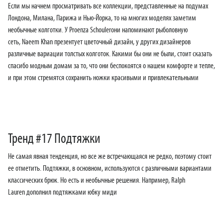
Если мы начнем просматривать все коллекции, представленные на подумах
Лондона, Милана, Парижа и Нью-Йорка, то на многих моделях заметим
необычные колготки. У Proenza Schoulerони напоминают рыболовную
сеть, Naeem Khan презентует цветочный дизайн, у других дизайнеров
различные вариации толстых колготок. Какими бы они не были, стоит сказать
спасибо модным домам за то, что они беспокоятся о нашем комфорте и тепле,
и при этом стремятся сохранить ножки красивыми и привлекательными
Тренд #17 Подтяжки
Не самая явная тенденция, но все же встречающаяся не редко, поэтому стоит
ее отметить. Подтяжки, в основном, используются с различными вариантами
классических брюк. Но есть и необычные решения. Например, Ralph
Lauren дополнил подтяжками юбку миди