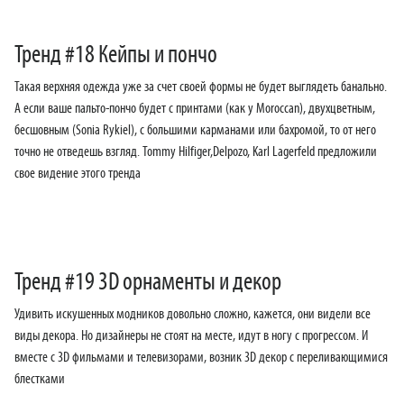
Тренд #18 Кейпы и пончо
Такая верхняя одежда уже за счет своей формы не будет выглядеть банально.
А если ваше пальто-пончо будет с принтами (как у Moroccan), двухцветным,
бесшовным (Sonia Rykiel), с большими карманами или бахромой, то от него
точно не отведешь взгляд. Tommy Hilfiger,Delpozo, Karl Lagerfeld предложили
свое видение этого тренда
Тренд #19 3D орнаменты и декор
Удивить искушенных модников довольно сложно, кажется, они видели все
виды декора. Но дизайнеры не стоят на месте, идут в ногу с прогрессом. И
вместе с 3D фильмами и телевизорами, возник 3D декор с переливающимися
блестками