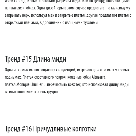
из них стал длинный и высокий разрез на бедре или по центру, появляющийся
на платьях и юбках. Одни дизайнеры в этом случае предлагают по максимуму
закрывать верх, используя мех и закрытые платья, другие предлагают платья с
открытыми плечами, в дополнении с изящными туфлями
Тренд #15 Длина миди
Одна из самых всепоглощающих тенденций, встречающаяся на всех мировых
подиумах. Платья спортивного покроя, кожаные юбки Altuzarra,
платья Monique Lhuillier…перечислить всех тех, кто использовал длину миди
в своих коллекциях очень трудно
Тренд #16 Причудливые колготки