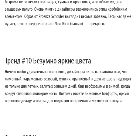
бахрома не на легких платьицах, сумках и кроп-топах, а на юбках миди и
замшевых пальто. Очень многие дизайнеры вдохновились этим ковбойским
элементом. Образ от Proenza Schouler выглядит весьма забавно, Sacai нас даже
пугает, а вот интерпретация от Nina Ricci (пальто) — прекрасна
Тренд #10 Безумно яркие цвета
Ничего особо удивительного и нового, дизайнеры лишь напомнили нам, что
лимонный, карамельно-розовый, фуксия, оранжевый и другие цвета подходят
не только для летних, залитых солнцем дней. Они необходимы и зимой, когда
вокруг сплошная монохромность. Поэтому носите лимонные ботфорты, яркую
верхнюю одежду и платья для поднятия настроения и жизненного тонуса