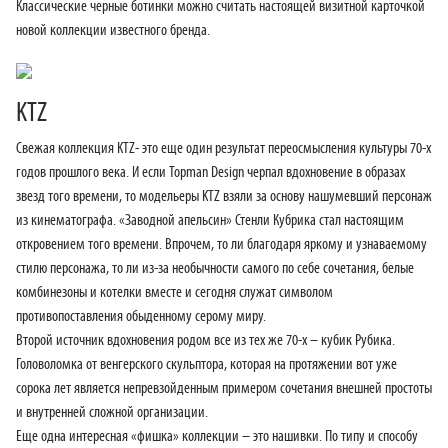
Классические черные ботинки можно считать настоящей визитной карточкой
новой коллекции известного бренда.
KTZ
Свежая коллекция KTZ- это еще один результат переосмысления культуры 70-х
годов прошлого века. И если Topman Design черпал вдохновение в образах
звезд того времени, то модельеры KTZ взяли за основу нашумевший персонаж
из кинематографа. «Заводной апельсин» Стенли Кубрика стал настоящим
откровением того времени. Впрочем, то ли благодаря яркому и узнаваемому
стилю персонажа, то ли из-за необычности самого по себе сочетания, белые
комбинезоны и котелки вместе и сегодня служат символом
противопоставления обыденному серому миру.
Второй источник вдохновения родом все из тех же 70-х – кубик Рубика.
Головоломка от венгерского скульптора, которая на протяжении вот уже
сорока лет является непревзойденным примером сочетания внешней простоты
и внутренней сложной организации.
Еще одна интересная «фишка» коллекции – это нашивки. По типу и способу