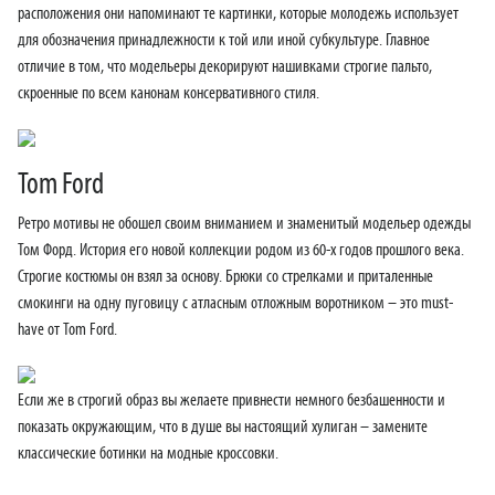
расположения они напоминают те картинки, которые молодежь использует
для обозначения принадлежности к той или иной субкультуре. Главное
отличие в том, что модельеры декорируют нашивками строгие пальто,
скроенные по всем канонам консервативного стиля.
Tom Ford
Ретро мотивы не обошел своим вниманием и знаменитый модельер одежды
Том Форд. История его новой коллекции родом из 60-х годов прошлого века.
Строгие костюмы он взял за основу. Брюки со стрелками и приталенные
смокинги на одну пуговицу с атласным отложным воротником – это must-
have от Tom Ford.
Если же в строгий образ вы желаете привнести немного безбашенности и
показать окружающим, что в душе вы настоящий хулиган – замените
классические ботинки на модные кроссовки.