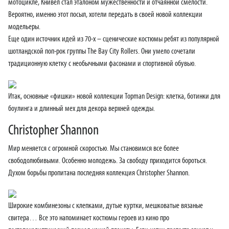
мотоцикле, Книвел стал эталоном мужественности и отчаянной смелости.
Вероятно, именно этот посыл, хотели передать в своей новой коллекции
модельеры.
Еще один источник идей из 70-х – сценические костюмы ребят из популярной
шотландской поп-рок группы The Bay City Rollers. Они умело сочетали
традиционную клетку с необычными фасонами и спортивной обувью.
Итак, основные «фишки» новой коллекции Topman Design: клетка, ботинки для
боулинга и длинный мех для декора верхней одежды.
Christopher Shannon
Мир меняется с огромной скоростью. Мы становимся все более
свободолюбивыми. Особенно молодежь. За свободу приходится бороться.
Духом борьбы пропитана последняя коллекция Christopher Shannon.
Широкие комбинезоны с клепками, дутые куртки, мешковатые вязаные
свитера… Все это напоминает костюмы героев из кино про