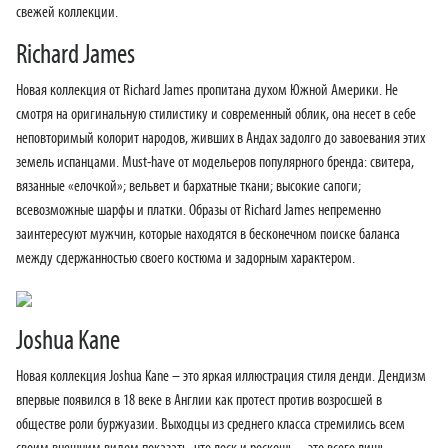
свежей коллекции.
Richard James
Новая коллекция от Richard James пропитана духом Южной Америки. Не
смотря на оригинальную стилистику и современный облик, она несет в себе
неповторимый колорит народов, живших в Андах задолго до завоевания этих
земель испанцами. Must-have от модельеров популярного бренда: свитера,
вязанные «елочкой»; вельвет и бархатные ткани; высокие сапоги;
всевозможные шарфы и платки. Образы от Richard James непременно
заинтересуют мужчин, которые находятся в бесконечном поиске баланса
между сдержанностью своего костюма и задорным характером.
Joshua Kane
Новая коллекция Joshua Kane – это яркая иллюстрация стиля денди. Дендизм
впервые появился в 18 веке в Англии как протест против возросшей в
обществе роли буржуазии. Выходцы из среднего класса стремились всем