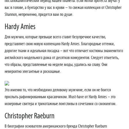
постапокалиптический период нашей планеты. Если нотки протеста звучат у
вас в голове, а бунтарство у вас в крови – то свежая коллекция от Christopher
Shannon, непременно, придется вам по душе.
Hardy Amies
Для мужчин, которые превыше всего ставят безупречное качество,
представляет свою новую коллекцию Hardy Amies. Благородные оттенки,
дорогие ткани и идеальная посадка – вот что отличает костюмы знаменитого
английского модельного дома от десятков конкурентов. Следует отметить,
что образы, представленные на неделе моды, удались на славу. Они
невероятно элегантные и роскошные.
Это именно то, что необходимо деловому мужчине, если он не боится
прослыть рафинированным красавчиком. Must-have от Hardy Amies – это
мохеровые свитера и трикотажные лонгсливы в сочетании со смокингом.
Christopher Raeburn
В биографии основателя американского бренда Christopher Raeburn