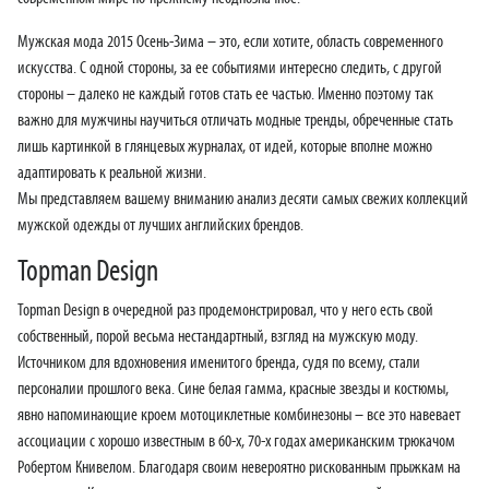
Мужская мода 2015 Осень-Зима – это, если хотите, область современного
искусства. С одной стороны, за ее событиями интересно следить, с другой
стороны – далеко не каждый готов стать ее частью. Именно поэтому так
важно для мужчины научиться отличать модные тренды, обреченные стать
лишь картинкой в глянцевых журналах, от идей, которые вполне можно
адаптировать к реальной жизни.
Мы представляем вашему вниманию анализ десяти самых свежих коллекций
мужской одежды от лучших английских брендов.
Topman Design
Topman Design в очередной раз продемонстрировал, что у него есть свой
собственный, порой весьма нестандартный, взгляд на мужскую моду.
Источником для вдохновения именитого бренда, судя по всему, стали
персоналии прошлого века. Сине белая гамма, красные звезды и костюмы,
явно напоминающие кроем мотоциклетные комбинезоны – все это навевает
ассоциации с хорошо известным в 60-х, 70-х годах американским трюкачом
Робертом Книвелом. Благодаря своим невероятно рискованным прыжкам на