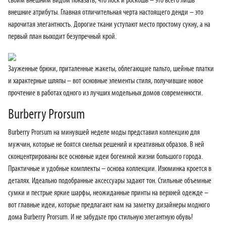
своим внешним видом показать, что лоск и роскошь – это всего лишь
внешние атрибуты. Главная отличительная черта настоящего денди – это
нарочитая элегантность. Дорогие ткани уступают место простому сукну, а на
первый план выходит безупречный крой.
Зауженные брюки, приталенные жакеты, облегающие пальто, шейные платки
и характерные шляпы – вот основные элементы стиля, получившие новое
прочтение в работах одного из лучших модельных домов современности.
Burberry Prorsum
Burberry Prorsum на минувшей неделе моды представил коллекцию для
мужчин, которые не боятся смелых решений и креативных образов. В ней
сконцентрированы все основные идеи богемной жизни большого города.
Практичные и удобные комплекты – основа коллекции. Изюминка кроется в
деталях. Идеально подобранные аксессуары задают тон. Стильные объемные
сумки и пестрые яркие шарфы, неожиданные принты на верхней одежде –
вот главные идеи, которые предлагают нам на заметку дизайнеры модного
дома Burberry Prorsum. И не забудьте про стильную элегантную обувь!