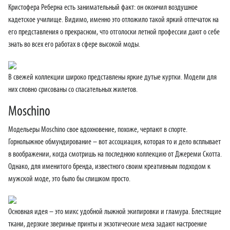
Кристофера Реберна есть занимательный факт: он окончил воздушное
кадетское училище. Видимо, именно это отложило такой яркий отпечаток на
его представления о прекрасном, что отголоски летной профессии дают о себе
знать во всех его работах в сфере высокой моды.
В свежей коллекции широко представлены яркие дутые куртки. Модели для
них словно срисованы со спасательных жилетов.
Moschino
Модельеры Moschino свое вдохновение, похоже, черпают в спорте.
Горнолыжное обмундирование – вот ассоциация, которая то и дело всплывает
в воображении, когда смотришь на последнюю коллекцию от Джереми Скотта.
Однако, для именитого бренда, известного своим креативным подходом к
мужской моде, это было бы слишком просто.
Основная идея – это микс удобной лыжной экипировки и гламура. Блестящие
ткани, дерзкие звериные принты и экзотические меха задают настроение