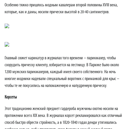
Особенно тяжко пришлось модным кавалерам второй половины XVIII века,
которые, как и дамы, носили прически высотой в 20-40 сантиметров.
Главный сюжет карикатур в журналах того времени – парикмахер, чтобы
соорудить прическу клиенту, взбирается на лестницу. В Париже было около
1200 мужских парикмахеров, каждый имел своего собственного. На ночь
многие модники надевали специальный воротник с приманкой для крыс –
чтобы те не покусились на напомаженную и напудренную прическу.
Корсеты
Этот традиционно женский предмет гардероба мужчины охотно носили на
протяжении всего XIX века. В журналах корсет рекламировался как отличный
способ быстро обрести стройность, а в 1820-1840 годах денди утягивались