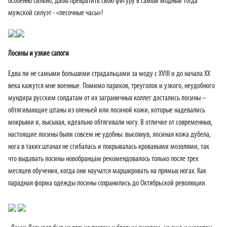
особенно сильно, дабы превратить свою фигуру в самый модный тогда
мужской силуэт - «песочные часы»!
Лосины и узкие сапоги
Едва ли не самыми большими страдальцами за моду с XVIII и до начала XX
века кажутся мне военные. Помимо париков, треуголок и узкого, неудобного
мундира русским солдатам от их заграничных коллег достались лосины –
обтягивающие штаны из оленьей или лосиной кожи, которые надевались
мокрыми и, высыхая, идеально обтягивали ногу. В отличие от современных,
настоящие лосины были совсем не удобны: высохнув, лосиная кожа дубела,
нога в таких штанах не сгибалась и покрывалась кровавыми мозолями, так
что выдавать лосины новобранцам рекомендовалось только после трех
месяцев обучения, когда они научатся маршировать на прямых ногах. Как
парадная форма одежды лосины сохранились до Октябрьской революции.