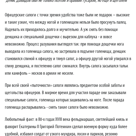
Денис Давыдов был не только поэтом и бравым гусаром, но еще и щеголем
Офицерские сапоги с точки зрения удобства тоже были не подарок – высокие
и такие узкие, что между ногой и голенищем нельзя было просунуть палец.
Надевать их приходилось долго и мучительно. А уж снять без помощи
денщика и специальной дощечки с вырезом для каблука - и вовсе
невозможно. Процесс разувания выглядел так: при помощи дощечки нога
выходила из голенища сапога, но застревала в подъеме голенища; денщик
становился спиной к офицеру и тянул сапог, а офицер другой ногой упирался в
спину денщика, и постепенно сапог снимался. Внутрь сапога засыпался тальк
или канифоль – носков в армии не носили.
При всей своей «пыточности» сапоги являлись предметом особой заботы и
щегольства офицеров. В мирное время для участия параде они заказывали
специальные сапоги, голенища которых зашивались на ноге. После парада
голенища распарывались - снять такие сапоги было невозможно.
Любопытный факт: в 80-х годах XVIII века фельдмаршал, светлейший князь и
фаворит Екатерины II Григорий Потемкин сделал военную форму куда более
удобной, избавил солдат от узкого мундира, лосин и париков, резонно