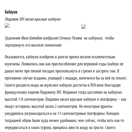
Каблуки
Людовик XIV носил красные каблуки
Художник Иван Билибин изобразил Стеньку Разина на каблуках, чтобы
подчеркнуть его высокое положение
.
Оказывается, каблуки изобрели и долгое время носили исключительно
мужчины. Появились они как приспособление для верховой езды (каблук не
давал пятке при плохой посадке проскользнуть в стремя и застрять там. В
противном случае всадник, упавший с лошади, волочился бы за ней по земле).
Своего расцвета мода на мужские каблуки достигла в XVII веке благодаря
французскому королю Людовику XIV. Модники тогда щеголяли на каблуках
высотой 7-8 сантиметров. Людовик носил красные каблуки и платформу – как
пишут историки, высотой около 2 сантиметров. Но некоторые франты
умудрялись взгромоздиться и на 11-сантиметровые платформы. Колодки
тогдашней обуви были куда менее удобными, чем сейчас, чтобы хоть как-то
передвигаться в таких туфлях, пришлось ввести моду на трости. Своего