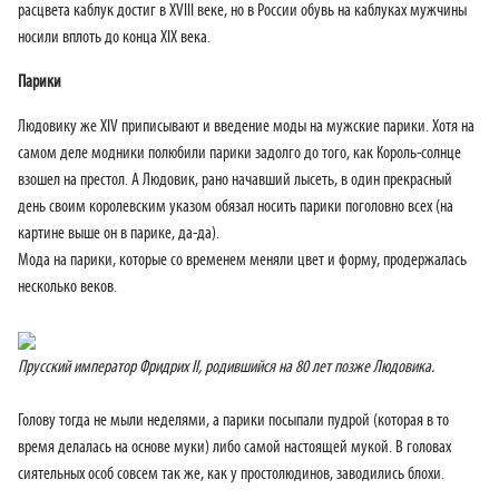
расцвета каблук достиг в XVIII веке, но в России обувь на каблуках мужчины
носили вплоть до конца XIX века.
Парики
Людовику же XIV приписывают и введение моды на мужские парики. Хотя на
самом деле модники полюбили парики задолго до того, как Король-солнце
взошел на престол. А Людовик, рано начавший лысеть, в один прекрасный
день своим королевским указом обязал носить парики поголовно всех (на
картине выше он в парике, да-да).
Мода на парики, которые со временем меняли цвет и форму, продержалась
несколько веков.
Прусский император Фридрих II, родившийся на 80 лет позже Людовика.
Голову тогда не мыли неделями, а парики посыпали пудрой (которая в то
время делалась на основе муки) либо самой настоящей мукой. В головах
сиятельных особ совсем так же, как у простолюдинов, заводились блохи.