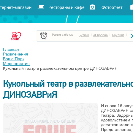
тернет-магазин
Рестораны и кафе
Фотоотчет
Режим работы:
Бутики
|
«Европа»
|
Боулинг
|
Боше Парк
|
«Час пик»
|
«Улет»
|
Главная
Развлечения
Боше Парк
Кафе и рестораны
|
Кинотеатр «Чарли»
|
Мероприятия
Кукольный театр в развлекательном центре ДИНОЗАВРиЯ
Кукольный театр в развлекательн
ДИНОЗАВРиЯ
И снова 16 авгу
ДИНОЗАВРиЯ сос
театра. Задорны
удовольствием 
десятков малень
Представление, 